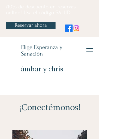
¡10% de descuento en reservas
online! Usa el código SALUD
Reservar ahora
Elige Esperanza y
Sanación
ámbar y chris
¡Conectémonos!