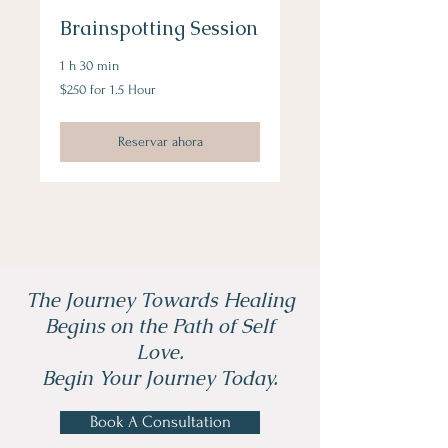
Brainspotting Session
1 h 30 min
$250
$250 for 1.5 Hour
for
1.5
Hour
Reservar ahora
The Journey Towards Healing
Begins on the Path of Self
Love.
Begin Your Journey Today.
Book A Consultation