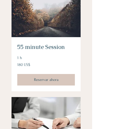
55 minute Session
1 h
180
180 US$
dólares
estadounidenses
Reservar ahora